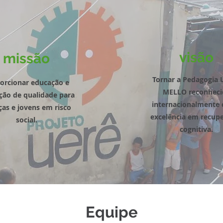
visão
missão
Tornar a Pedagogia 
orcionar educação e
MELLO reconheci
ção de qualidade para
internacionalmente
ças e jovens em risco
excelência em recup
social.
cognitiva.
Equipe