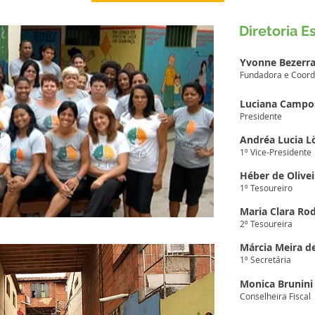
Diretoria E
Yvonne Bezerr
Fundadora e Coord
Luciana Campo
Presidente
Andréa Lucia L
1º Vice-Presidente
Héber de Olive
1º Tesoureiro
Maria Clara Ro
2º Tesoureira
Márcia Meira d
1º Secretária
Monica Brunini 
Conselheira Fiscal