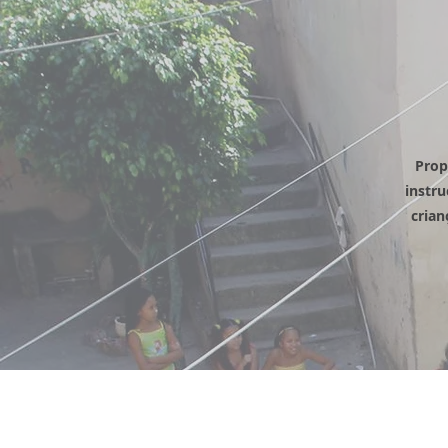
Prop
instru
crian