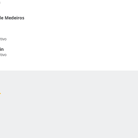
a
 de Medeiros
tivo
in
tivo