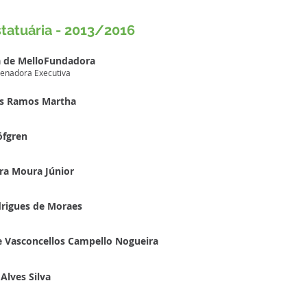
statuária - 2013/2016
a de MelloFundadora
enadora Executiva
s Ramos Martha
öfgren
ira Moura Júnior
drigues de Moraes
e Vasconcellos Campello Nogueira
Alves Silva