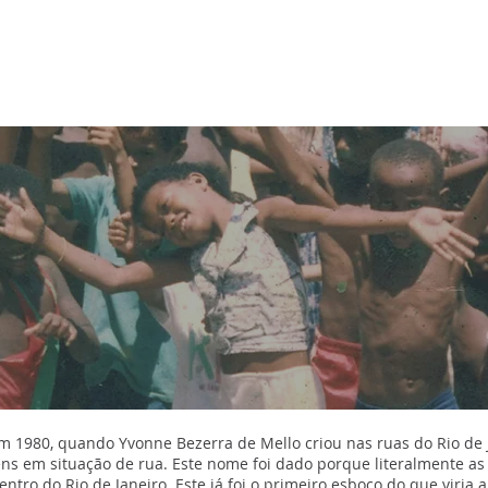
OMOS
PROJETOS
PEDAGOGIA
DIÁRIO DE BORDO
m 1980, quando Yvonne Bezerra de Mello criou nas ruas do Rio de
ens em situação de rua. Este nome foi dado porque literalmente as
tro do Rio de Janeiro. Este já foi o primeiro esboço do que viria