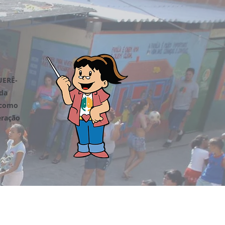
UERÊ-
da
 como
eração