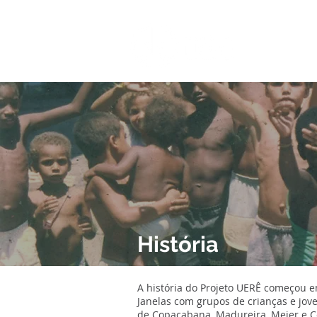
QUEM S
História
A história do Projeto UERÊ começou e
Janelas com grupos de crianças e jov
de Copacabana, Madureira, Meier e Cen