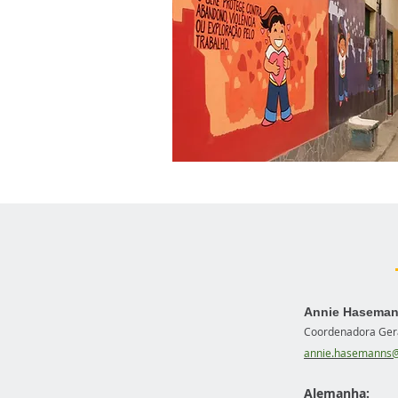
Annie Hasema
Coordenadora Geral
annie.hasemanns@
Alemanha: