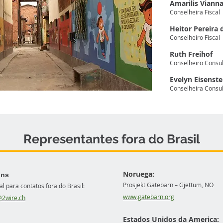
Amarilis Viann
Conselheira Fiscal
Heitor Pereira
Conselheiro Fiscal
Ruth Freihof
Conselheiro Consul
Evelyn Eisenste
Conselheira Consul
Representantes fora do Brasil
Noruega:
nns
Prosjekt Gatebarn – Gjettum, NO
 para contatos fora do Brasil:
www.gatebarn.org
2wire.ch
Estados Unidos da America: