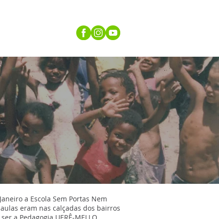
DOE
More
 Janeiro a Escola Sem Portas Nem
 aulas eram nas calçadas dos bairros
 a ser a Pedagogia UERÊ-MELLO.